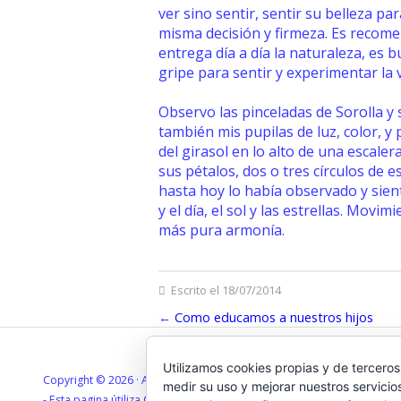
ver sino sentir, sentir su belleza pa
misma decisión y firmeza. Es recome
entrega día a día la naturaleza, es 
gripe para sentir y experimentar la
Observo las pinceladas de Sorolla y 
también mis pupilas de luz, color, y 
del girasol en lo alto de una escale
sus pétalos, dos o tres círculos de 
hasta hoy lo había observado y sient
y el día, el sol y las estrellas. Mov
más pura armonía.
Escrito el 18/07/2014
←
Como educamos a nuestros hijos
Utilizamos cookies propias y de terceros
Copyright © 2026 · All Rights Reserved · Marta Cabeza Villanueva ·
RS
medir su uso y mejorar nuestros servicio
- Esta pagina útiliza Cookies, consulte la
Política de cookies