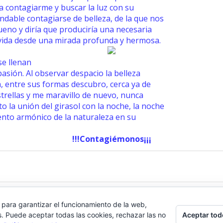
ra contagiarme y buscar la luz con su
ndable contagiarse de belleza, de la que nos
bueno y diría que produciría una necesaria
 vida desde una mirada profunda y hermosa.
se llenan
pasión. Al observar despacio la belleza
ra, entre sus formas descubro, cerca ya de
estrellas y me maravillo de nuevo, nunca
o la unión del girasol con la noche, la noche
imiento armónico de la naturaleza en su
!!!Contagiémonos¡¡¡
 para garantizar el funcionamiento de la web,
S Feed
·
Acceder
·
Aviso legal y
Política de privacidad
Aceptar tod
s. Puede aceptar todas las cookies, rechazar las no