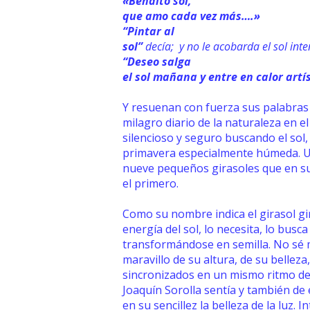
«Bendito sol,
que amo cada vez más….»
“Pintar al
sol”
decía; y no le acobarda el sol inte
“Deseo salga
el sol mañana y entre en calor artí
Y resuenan con fuerza sus palabras a
milagro diario de la naturaleza en el
silencioso y seguro buscando el sol,
primavera especialmente húmeda. Un 
nueve pequeños girasoles que en su
el primero.
Como su nombre indica el girasol gi
energía del sol, lo necesita, lo busc
transformándose en semilla. No sé
maravillo de su altura, de su bellez
sincronizados en un mismo ritmo de 
Joaquín Sorolla sentía y también de 
en su sencillez la belleza de la luz.