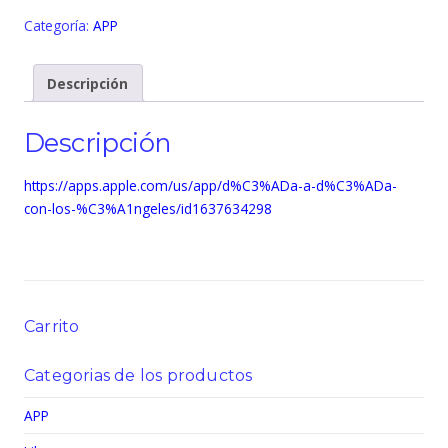
a
Categoría:
APP
día
con
los
Descripción
Ángeles"
(IOS-
Descripción
Apple)
cantidad
https://apps.apple.com/us/app/d%C3%ADa-a-d%C3%ADa-
con-los-%C3%A1ngeles/id1637634298
Carrito
Categorias de los productos
APP