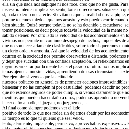
ella sin que nada nos salpique ni nos roce, creo que no me gusta. Para
necesario intentar implicarse, sentir, tomar direcciones, situarse sin qu
sí, nada externo nos afecte. Si evitamos que la realidad nos salpique, e
porque tenemos miedo a que nos arrastre y esto puede ocurrir cuando
bien situado. Quizá porque todavía no se ha detenido a escucharse, sen
tomar posiciones, es decir porque todavía la velocidad de la mente no 
sabido detener. Por otro lado la velocidad de los acontecimientos en l
vivimos nos permite un continuo desapego de hechos, imposibles de a
que no son necesariamente clasificables, sobre todo si queremos man
un cierto orden y armonía. Así que la velocidad de los acontecimiento
ocurren en la sociedad nos permite observarlos a distancia, podemos r
y dejar que sucedan con una confiada aceptación. Si reflexionamos en
dejarnos arrastrar por la mente hacia el pasado o futuro no nos impli
temas ajenos a nuestras vidas, aprendiendo de esas circunstancias exte
Por ejemplo: si vemos que la actitud de
nuestros políticos en general es de prometer acciones imprescindibles 
bienestar y no las cumplen ni por casualidad, podemos decidir no pro
que no estemos seguros de poder cumplir, si vemos claramente que n
mentiras que pueden hacer daño a otros, podemos aprender a no ven
hacer daño a nadie, si juzgan, no juzguemos, si…
Al final como siempre podemos ver el lado
positivo de todo lo que nos rodea sin dejarnos abatir por los acontecim
El tiempo es lo que tú quieras que sea; veloz,
lento, alarmante, implacable, permisivo, aprovechable, expansivo…. 
vida, mejor vivirla conscientemente, reflexionando lo justo sobre lo q