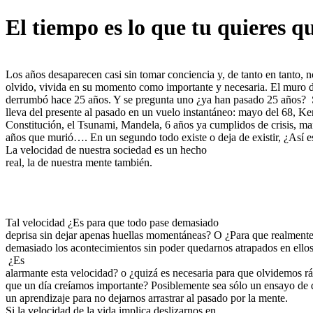
El tiempo es lo que tu quieres q
Los años desaparecen casi sin tomar conciencia y, de tanto en tanto, n
olvido, vivida en su momento como importante y necesaria. El muro d
derrumbó hace 25 años. Y se pregunta uno ¿ya han pasado 25 años? Si
lleva del presente al pasado en un vuelo instantáneo: mayo del 68, K
Constitución, el Tsunami, Mandela, 6 años ya cumplidos de crisis, ma
años que murió…. En un segundo todo existe o deja de existir, ¿Así es
La velocidad de nuestra sociedad es un hecho
real, la de nuestra mente también.
Tal velocidad ¿Es para que todo pase demasiado
deprisa sin dejar apenas huellas momentáneas? O ¿Para que realment
demasiado los acontecimientos sin poder quedarnos atrapados en ello
¿Es
alarmante esta velocidad? o ¿quizá es necesaria para que olvidemos rá
que un día creíamos importante? Posiblemente sea sólo un ensayo de
un aprendizaje para no dejarnos arrastrar al pasado por la mente.
Si la velocidad de la vida implica deslizarnos en