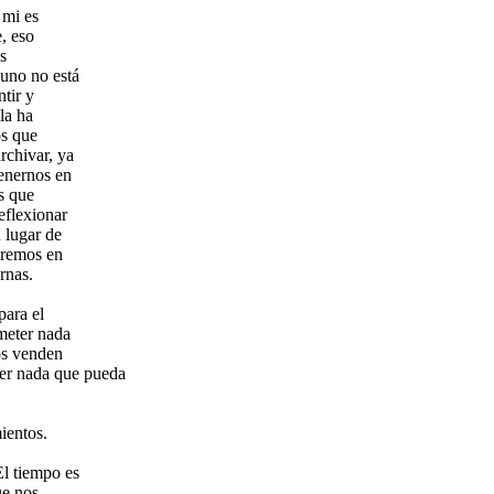
 mi es
e, eso
s
 uno no está
tir y
la ha
os que
rchivar, ya
tenernos en
s que
eflexionar
 lugar de
caremos en
rnas.
para el
meter nada
os venden
der nada que pueda
ientos.
El tiempo es
ue nos