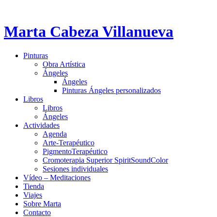
Marta Cabeza Villanueva
Pinturas
Obra Artística
Ángeles
Ángeles
Pinturas Ángeles personalizados
Libros
Libros
Ángeles
Actividades
Agenda
Arte-Terapéutico
PigmentoTerapéutico
Cromoterapia Superior SpiritSoundColor
Sesiones individuales
Vídeo – Meditaciones
Tienda
Viajes
Sobre Marta
Contacto