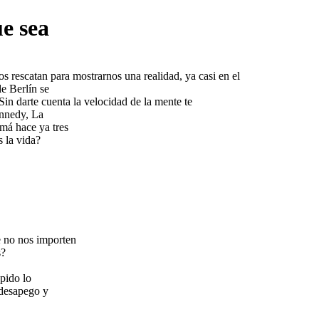
ue sea
os rescatan para mostrarnos una realidad, ya casi en el
e Berlín se
n darte cuenta la velocidad de la mente te
ennedy, La
má hace ya tres
 la vida?
e no nos importen
s?
pido lo
 desapego y