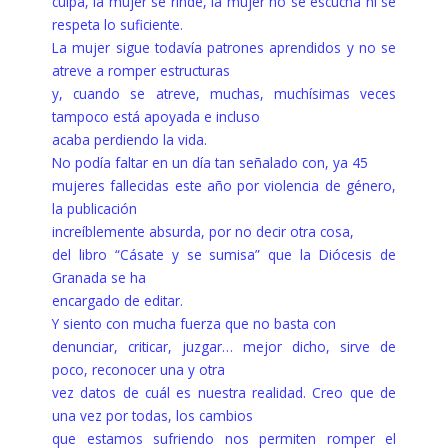
culpa, la mujer se rinde, la mujer no se escucha ni se
respeta lo suficiente.
La mujer sigue todavía patrones aprendidos y no se
atreve a romper estructuras
y, cuando se atreve, muchas, muchísimas veces
tampoco está apoyada e incluso
acaba perdiendo la vida.
No podía faltar en un día tan señalado con, ya 45
mujeres fallecidas este año por violencia de género,
la publicación
increíblemente absurda, por no decir otra cosa,
del libro “Cásate y se sumisa” que la Diócesis de
Granada se ha
encargado de editar.
Y siento con mucha fuerza que no basta con
denunciar, criticar, juzgar… mejor dicho, sirve de
poco, reconocer una y otra
vez datos de cuál es nuestra realidad. Creo que de
una vez por todas, los cambios
que estamos sufriendo nos permiten romper el