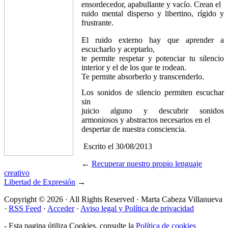
ensordecedor, apabullante y vacío. Crean el
ruido mental disperso y libertino, rígido y
frustrante.
El ruido externo hay que aprender a
escucharlo y aceptarlo,
te permite respetar y potenciar tu silencio
interior y el de los que te rodean.
Te permite absorberlo y transcenderlo.
Los sonidos de silencio permiten escuchar
sin
juicio alguno y descubrir sonidos
armoniosos y abstractos necesarios en el
despertar de nuestra consciencia.
Escrito el 30/08/2013
←
Recuperar nuestro propio lenguaje
creativo
Libertad de Expresión
→
Copyright © 2026 · All Rights Reserved · Marta Cabeza Villanueva
·
RSS Feed
·
Acceder
·
Aviso legal y
Política de privacidad
- Esta pagina útiliza Cookies, consulte la
Política de cookies