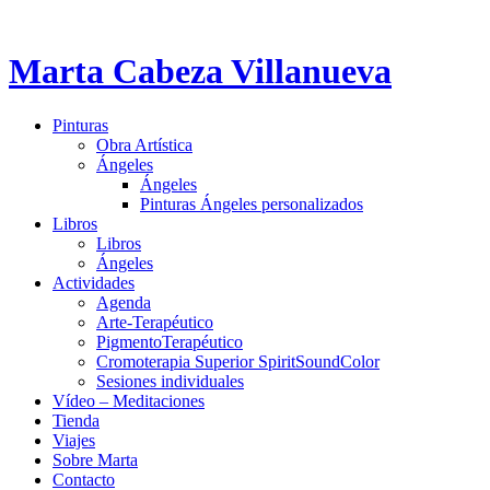
Marta Cabeza Villanueva
Pinturas
Obra Artística
Ángeles
Ángeles
Pinturas Ángeles personalizados
Libros
Libros
Ángeles
Actividades
Agenda
Arte-Terapéutico
PigmentoTerapéutico
Cromoterapia Superior SpiritSoundColor
Sesiones individuales
Vídeo – Meditaciones
Tienda
Viajes
Sobre Marta
Contacto