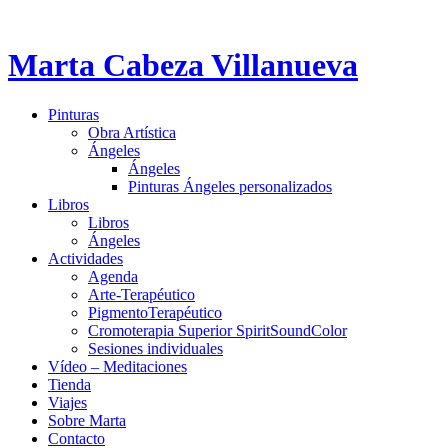
Marta Cabeza Villanueva
Pinturas
Obra Artística
Ángeles
Ángeles
Pinturas Ángeles personalizados
Libros
Libros
Ángeles
Actividades
Agenda
Arte-Terapéutico
PigmentoTerapéutico
Cromoterapia Superior SpiritSoundColor
Sesiones individuales
Vídeo – Meditaciones
Tienda
Viajes
Sobre Marta
Contacto