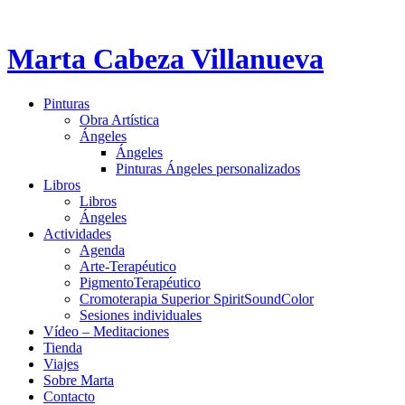
Marta Cabeza Villanueva
Pinturas
Obra Artística
Ángeles
Ángeles
Pinturas Ángeles personalizados
Libros
Libros
Ángeles
Actividades
Agenda
Arte-Terapéutico
PigmentoTerapéutico
Cromoterapia Superior SpiritSoundColor
Sesiones individuales
Vídeo – Meditaciones
Tienda
Viajes
Sobre Marta
Contacto